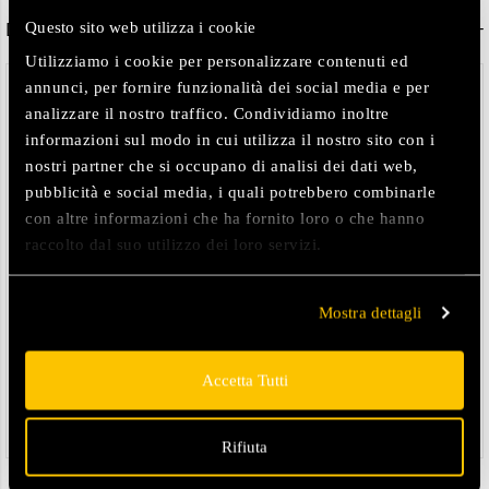
Questo sito web utilizza i cookie
Descrizione
Utilizziamo i cookie per personalizzare contenuti ed
annunci, per fornire funzionalità dei social media e per
DETTAGLI
analizzare il nostro traffico. Condividiamo inoltre
-vestibilità regular
informazioni sul modo in cui utilizza il nostro sito con i
-cappuccio regolabile con cordino elastico e stopper
nostri partner che si occupano di analisi dei dati web,
-puller logati
pubblicità e social media, i quali potrebbero combinarle
-zip e puller dorati
con altre informazioni che ha fornito loro o che hanno
-tasche interne in rete
raccolto dal suo utilizzo dei loro servizi.
-trattamento di impermeabilizzazione (DWR)
-logo rubber in tono sulla manica sinistra
Mostra dettagli
COMPOSIZIONE
Tessuto esterno: 100% Nylon
Tessuto interno: 100% Nylon
Accetta Tutti
Imbottitura: 800fill power 90/10
Rifiuta