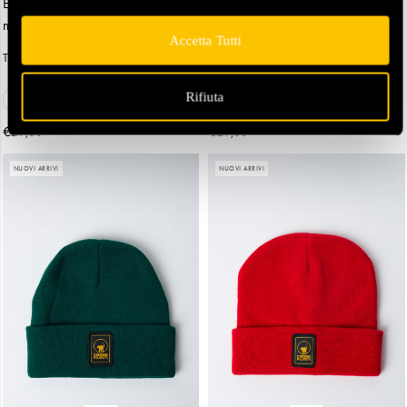
Ezio – Cappello unisex nero in
Ezio – Cappello unisex celeste in
maglia rasata con risvolto
maglia rasata con risvolto
Accetta Tutti
Taglia
Taglia
Rifiuta
tu
tu
€
€
29,00
29,00
NUOVI ARRIVI
NUOVI ARRIVI