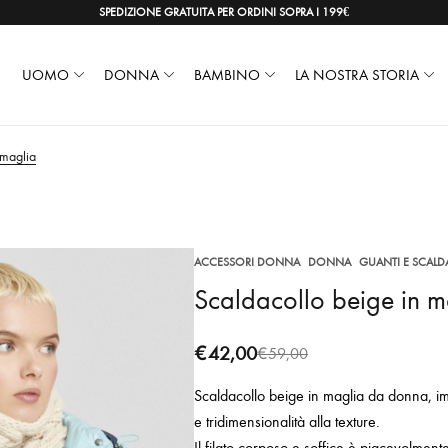
SPEDIZIONE GRATUITA PER ORDINI SOPRA I 199€
UOMO
DONNA
BAMBINO
LA NOSTRA STORIA
 maglia
,
,
ACCESSORI DONNA
DONNA
GUANTI E SCAL
Scaldacollo beige in m
€
42,00
€
59,00
Scaldacollo beige in maglia da donna, im
e tridimensionalità alla texture.
Il filato corposo e soffice è piacevolment