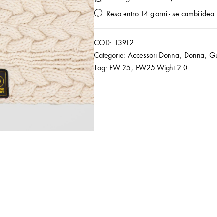
Reso entro 14 giorni - se cambi idea
COD:
13912
Categorie:
Accessori Donna
,
Donna
,
Gu
Tag:
FW 25
,
FW25 Wight 2.0