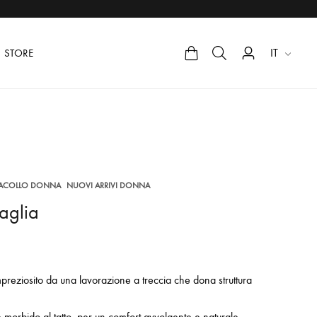
IT
STORE
,
DACOLLO DONNA
NUOVI ARRIVI DONNA
aglia
preziosito da una lavorazione a treccia che dona struttura
e morbido al tatto, per un comfort avvolgente e naturale.