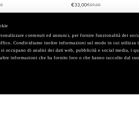
€
33,00
€
00
59,00
okie
rsonalizzare contenuti ed annunci, per fornire funzionalità dei soc
raffico. Condividiamo inoltre informazioni sul modo in cui utilizza i
e si occupano di analisi dei dati web, pubblicità e social media, i qu
ltre informazioni che ha fornito loro o che hanno raccolto dal suo
NOI
AREA PERSONALE
a storia
I miei ordini
ogie
I miei dati personali
ocator