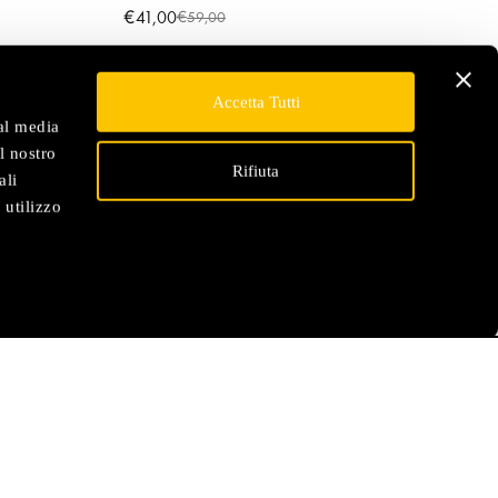
€
41,00
€
59,00
Accetta Tutti
ial media
l nostro
Rifiuta
ali
 utilizzo
SERVIZIO CLIENTI
Contattaci
Reso facile, entro 14 giorni
Spedizione in 48H in Italia
Paghi in 3 rate, senza interessi