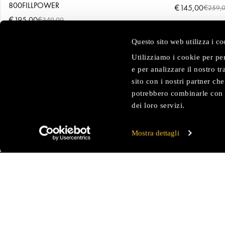
800FILLPOWER
€
145,00
€
259,
€
195,00
€
349,00
Questo sito web utilizza i co
Utilizziamo i cookie per pe
e per analizzare il nostro t
sito con i nostri partner ch
potrebbero combinarle con a
dei loro servizi.
Mostra dettagli
SU DI 
La nostr
Tecnol
FLAGSHIP STORE
Store L
Corso Europa, 15 – Galleria S. Carlo, 6
20122 Milano (MI)
Orari di Apertura