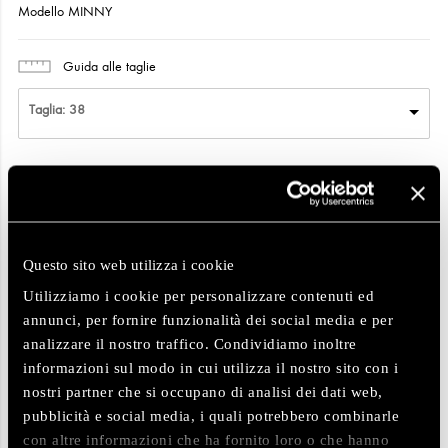
Modello MINNY
Size Charts
Guida alle taglie
Taglia: 38
Quantità:
Questo sito web utilizza i cookie
AGGIUNGI AL CARRELLO
Utilizziamo i cookie per personalizzare contenuti ed
annunci, per fornire funzionalità dei social media e per
analizzare il nostro traffico. Condividiamo inoltre
ACQUISTA
informazioni sul modo in cui utilizza il nostro sito con i
nostri partner che si occupano di analisi dei dati web,
Spedizione 10€ – via Corriere Espresso
Share
pubblicità e social media, i quali potrebbero combinarle
Consegna entro 48H, in Italia.
con altre informazioni che ha fornito loro o che hanno