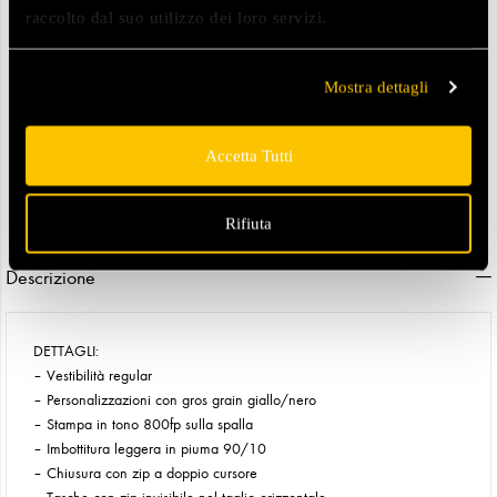
raccolto dal suo utilizzo dei loro servizi.
Reso entro 14 giorni - se cambi idea
COD:
15187
Mostra dettagli
Categorie:
Donna
,
Piumini Corti Donna
,
Piumini Donna
,
Piumini Leggeri Donna
Accetta Tutti
Tag:
FW 25
,
FW25 Minny
Rifiuta
Descrizione
DETTAGLI:
– Vestibilità regular
– Personalizzazioni con gros grain giallo/nero
– Stampa in tono 800fp sulla spalla
– Imbottitura leggera in piuma 90/10
– Chiusura con zip a doppio cursore