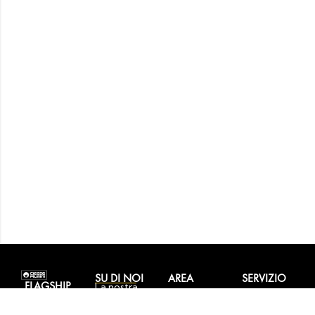
SU DI NOI
AREA
SERVIZIO
FLAGSHIP
La nostra
PERSONALE
CLIENTI
STORE
storia
I miei ordini
Contattaci
Corso