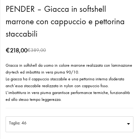
PENDER – Giacca in softshell
marrone con cappuccio e pettorina
staccabili
€
218,00
€
389,00
Giacca in softshell da uomo in colore marrone realizzata con laminazione
dry-tech ed imbottita in vera piuma 90/10.
La giacca ha il cappuccio staccabile e una pettorina interna sfoderata
anch’essa staccabile realizzata in nylon con cappuccio fisso.
L’imbottitura in vera piuma garantisce performance termiche, funzionalità
ed allo stesso tempo leggerezza.
Taglia: 46