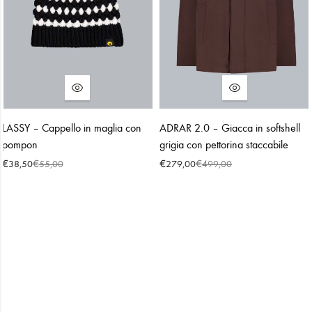
LASSY – Cappello in maglia con
ADRAR 2.0 – Giacca in softshell
pompon
grigia con pettorina staccabile
€
€
€
€
38,50
55,00
279,00
499,00