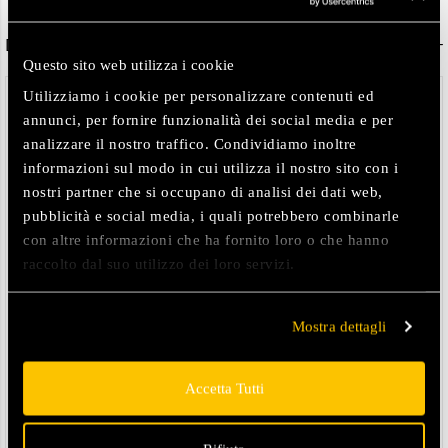
Descrizione
Questo sito web utilizza i cookie
Utilizziamo i cookie per personalizzare contenuti ed
DETTAGLI
annunci, per fornire funzionalità dei social media e per
-vestibilità regular
analizzare il nostro traffico. Condividiamo inoltre
-cappuccio staccabile
informazioni sul modo in cui utilizza il nostro sito con i
-polsino interno in maglia
nostri partner che si occupano di analisi dei dati web,
-chiusura con zip e bottoni
pubblicità e social media, i quali potrebbero combinarle
-coulisse di regolazione per il cappuccio
con altre informazioni che ha fornito loro o che hanno
-pettorina sfoderata con cappuccio staccabile
raccolto dal suo utilizzo dei loro servizi.
-zip waterproof nera con cucirino arancione
-puller logati neri
-tasca interna al petto
Mostra dettagli
-logo rubber in tono sulla manica
COMPOSIZIONE
Accetta Tutti
Tessuto esterno: 94% Poliestere 6% Elastan
Tessuto pettorina: 100% Nylon
Tessuto interno: 100% Nylon