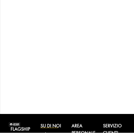
SU DI NOI
AREA
SERVIZIO
FLAGSHIP
PERSONALE
CLIENTI
La