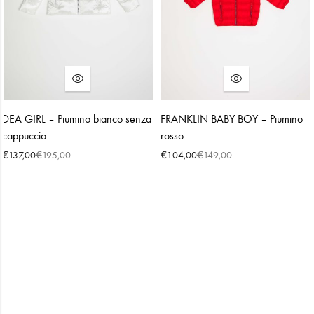
DEA GIRL – Piumino bianco senza
FRANKLIN BABY BOY – Piumino
cappuccio
rosso
€
€
€
€
137,00
195,00
104,00
149,00