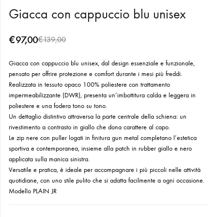
Giacca con cappuccio blu unisex
€
97,00
€
139,00
Giacca con cappuccio blu unisex, dal design essenziale e funzionale,
pensato per offrire protezione e comfort durante i mesi più freddi.
Realizzata in tessuto opaco 100% poliestere con trattamento
impermeabilizzante (DWR), presenta un’imbottitura calda e leggera in
poliestere e una fodera tono su tono.
Un dettaglio distintivo attraversa la parte centrale della schiena: un
rivestimento a contrasto in giallo che dona carattere al capo.
Le zip nere con puller logati in finitura gun metal completano l’estetica
sportiva e contemporanea, insieme alla patch in rubber giallo e nero
applicata sulla manica sinistra.
Versatile e pratica, è ideale per accompagnare i più piccoli nelle attività
quotidiane, con uno stile pulito che si adatta facilmente a ogni occasione.
Modello PLAIN JR