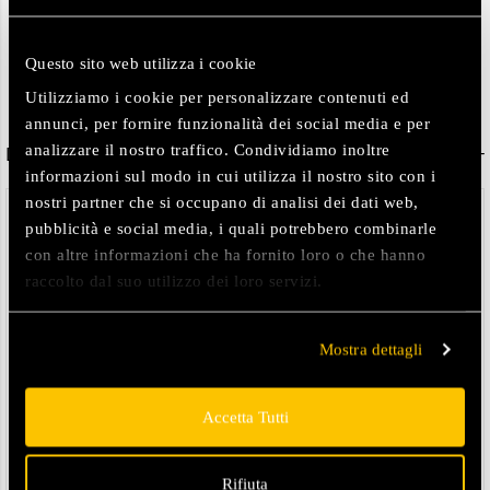
Categorie:
Bambina
,
Bambino
,
Kids
Tag:
FW25
,
fw25 Plain JR
Questo sito web utilizza i cookie
Utilizziamo i cookie per personalizzare contenuti ed
annunci, per fornire funzionalità dei social media e per
analizzare il nostro traffico. Condividiamo inoltre
Descrizione
informazioni sul modo in cui utilizza il nostro sito con i
nostri partner che si occupano di analisi dei dati web,
DETTAGLI:
pubblicità e social media, i quali potrebbero combinarle
– Vestibilità regular
con altre informazioni che ha fornito loro o che hanno
– Fodera centro schiena gialla
raccolto dal suo utilizzo dei loro servizi.
– Zip nere
– Puller logati
– Due tasche laterali con zip
Mostra dettagli
– Patch su manica sinistra
– Trattamento di impermeabilizzazione (DWR)
Accetta Tutti
COMPOSIZIONE:
– Tessuto esterno: 100% poliestere
Rifiuta