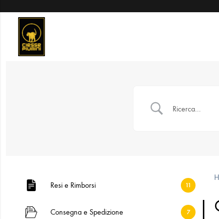
Resi e Rimborsi
11
Consegna e Spedizione
7