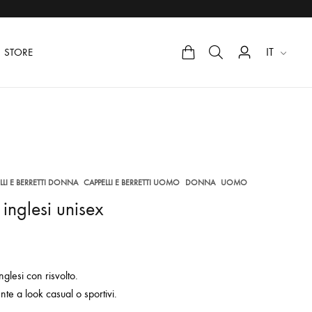
IT
STORE
,
,
,
LLI E BERRETTI DONNA
CAPPELLI E BERRETTI UOMO
DONNA
UOMO
 inglesi unisex
glesi con risvolto.
nte a look casual o sportivi.