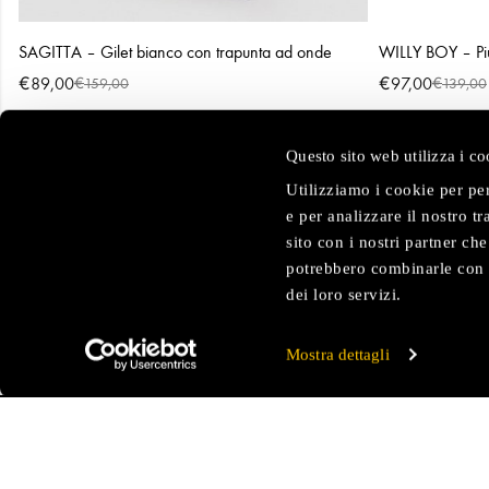
SAGITTA – Gilet bianco con trapunta ad onde
WILLY BOY – Pi
€
€
89,00
€
97,00
€
159,00
139,00
Questo sito web utilizza i co
Utilizziamo i cookie per pe
e per analizzare il nostro t
sito con i nostri partner ch
potrebbero combinarle con a
dei loro servizi.
Mostra dettagli
SU DI 
La nostr
Tecnol