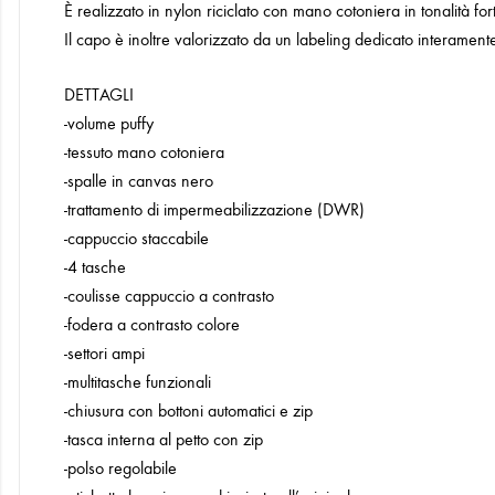
È realizzato in nylon riciclato con mano cotoniera in tonalità fort
Il capo è inoltre valorizzato da un labeling dedicato interamente
DETTAGLI
-volume puffy
-tessuto mano cotoniera
-spalle in canvas nero
-trattamento di impermeabilizzazione (DWR)
-cappuccio staccabile
-4 tasche
-coulisse cappuccio a contrasto
-fodera a contrasto colore
-settori ampi
-multitasche funzionali
-chiusura con bottoni automatici e zip
-tasca interna al petto con zip
-polso regolabile