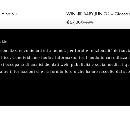
umino blu
WINNIE BABY JUNIOR – Giacca a 
€
67,00
€
95,00
okie
rsonalizzare contenuti ed annunci, per fornire funzionalità dei soc
raffico. Condividiamo inoltre informazioni sul modo in cui utilizza i
e si occupano di analisi dei dati web, pubblicità e social media, i qu
ltre informazioni che ha fornito loro o che hanno raccolto dal suo
NOI
AREA PERSONALE
a storia
I miei ordini
ogie
I miei dati personali