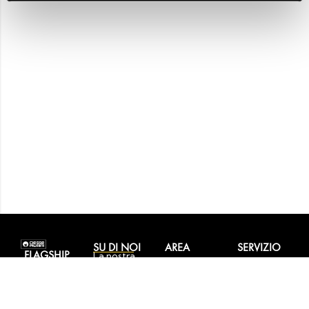
SU DI NOI
AREA
SERVIZIO
FLAGSHIP
La nostra
PERSONALE
CLIENTI
STORE
storia
I miei ordini
Contattaci
Corso
Tecnologie
I miei dati
Reso
Europa, 15 –
Store
personali
facile,