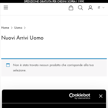
SPEDIZIONE GRATUITA PER ORDINI SOPRA I 199€
IT
Home
Uomo
Nuovi Arrivi Uomo
Nuovi Arrivi Uomo
Non è stato trovato nessun prodotto che corrisponde alla tua
selezione.