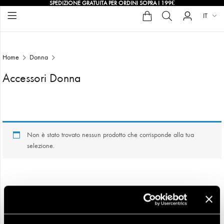
SPEDIZIONE GRATUITA PER ORDINI SOPRA I 199€
IT
Home
Donna
Accessori Donna
Accessori Donna
Non è stato trovato nessun prodotto che corrisponde alla tua
selezione.