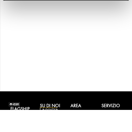
SU DI NOI
AREA
SERVIZIO
FLAGSHIP
La nostra
PERSONALE
CLIENTI
STORE
storia
I miei ordini
Contattaci
Corso
Tecnologie
I miei dati
Reso
Europa, 15 –
Store
personali
facile,